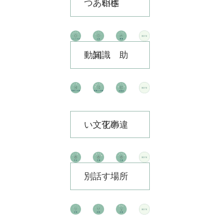
あいさつ 相槌
知識 助動詞
文化の違い 丁寧
話す場所別