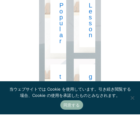
P
L
o
e
p
s
u
s
l
o
a
n
r
t
g
a
r
l
a
当ウェブサイトでは Cookie を使用しています。引き続き閲覧する
k
m
場合、Cookie の使用を承諾したものとみなされます。
m
同意する
a
r