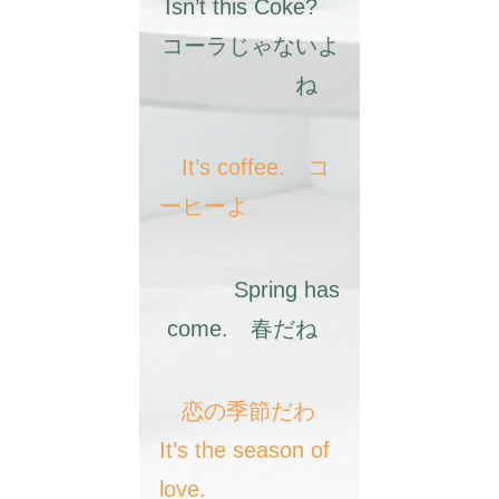
Isn’t this Coke?
コーラじゃないよ
ね
It’s coffee. コ
ーヒーよ
Spring has
come. 春だね
恋の季節だわ
It’s the season of
love.