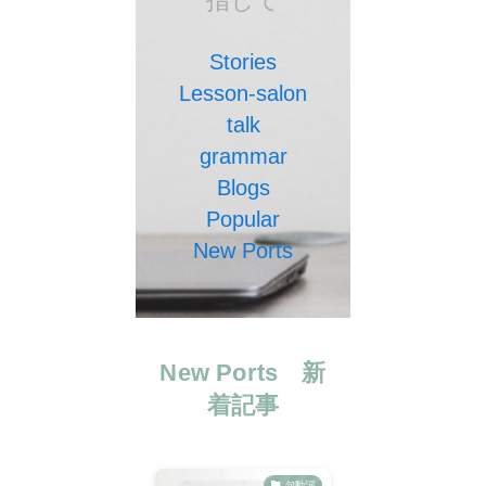
指して
Stories
Lesson-salon
talk
grammar
Blogs
Popular
New Ports
New Ports 新
着記事
句動詞