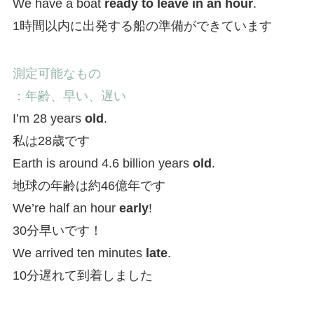
We have a boat
ready to leave in an hour
.
1時間以内に出発する船の準備ができています
測定可能なもの
：年齢、早い、遅い
I’m 28 years
old
.
私は28歳です
Earth is around 4.6 billion years
old
.
地球の年齢は約46億年です
We’re half an hour
early
!
30分早いです！
We arrived ten minutes
late
.
10分遅れて到着しました