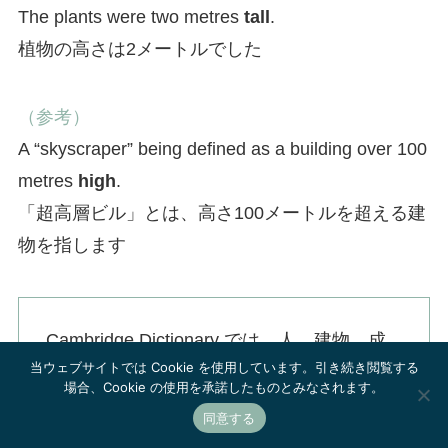
The plants were two metres
tall
.
植物の高さは2メートルでした
（参考）
A “skyscraper” being defined as a building over 100
metres
high
.
「超高層ビル」とは、高さ100メートルを超える建
物を指します
Cambridge Dictionary では、人、建物、成
当ウェブサイトでは Cookie を使用しています。引き続き閲覧する
長するものには tall それ以外は high を使う
場合、Cookie の使用を承諾したものとみなされます。
と書いています
同意する
一方、YouGlish で使用例を見ると、人は tall