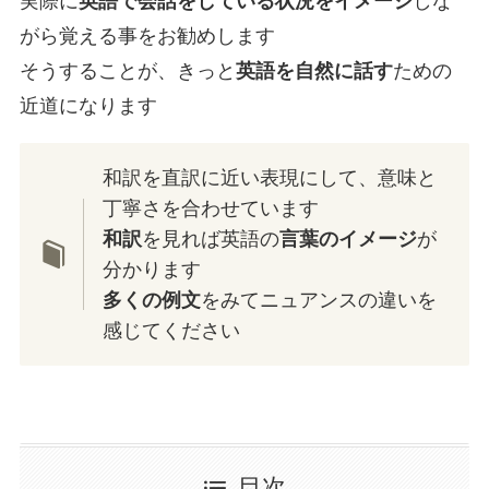
実際に
英語で会話をしている状況をイメージ
しな
がら覚える事をお勧めします
そうすることが、きっと
英語を自然に話す
ための
近道になります
和訳を直訳に近い表現にして、意味と
丁寧さを合わせています
和訳
を見れば英語の
言葉のイメージ
が
分かります
多くの例文
をみてニュアンスの違いを
感じてください
目次