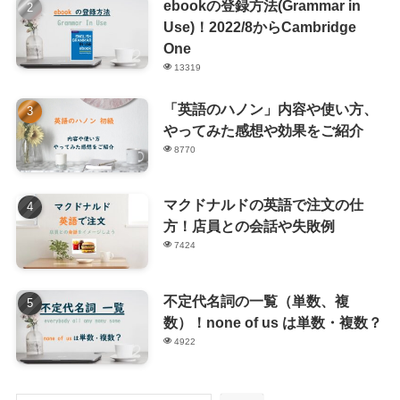
ebookの登録方法(Grammar in
Use)！2022/8からCambridge
One
13319
「英語のハノン」内容や使い方、
やってみた感想や効果をご紹介
8770
マクドナルドの英語で注文の仕
方！店員との会話や失敗例
7424
不定代名詞の一覧（単数、複
数）！none of us は単数・複数？
4922