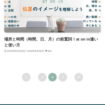
場所と時間（時間、日、月）の前置詞！at on in違い
と使い方
2023年6月19日
2024年9月26日
641
1
...
3
4
5
...
16