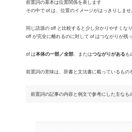
前置詞の基本は位置関係を表します
その中で of は、位置のイメージがはっきりしませ
同じ語源の off と比較すると少し分かりやすくな
off が完全に離れるのに対して of はつながりが
of は
本体の一部／全部
、または
つながりがある
も
前置詞の意味は、辞書と文法書に載っているもの
前置詞の記事の内容と例文で参考にした主なも