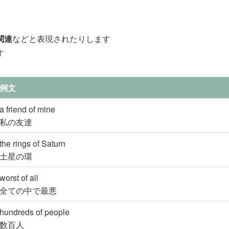
関連
などと表現されたりします
す
例文
a friend of mine
私の友達
the rings of Saturn
土星の環
worst of all
全ての中で最悪
hundreds of people
数百人