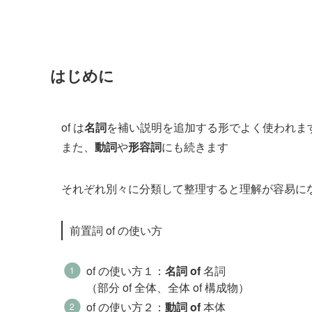
はじめに
of は
名詞
を補い説明を追加する形でよく使われま
また、
動詞
や
形容詞
にも続きます
それぞれ別々に分類して整理すると理解が容易に
前置詞 of の使い方
of の使い方１：
名詞 of
名詞
（部分 of 全体、全体 of 構成物）
of の使い方２：
動詞 of
本体