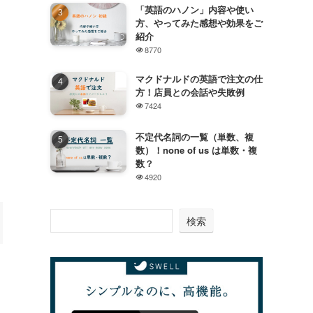
「英語のハノン」内容や使い
方、やってみた感想や効果をご
紹介
8770
マクドナルドの英語で注文の仕
方！店員との会話や失敗例
7424
不定代名詞の一覧（単数、複
数）！none of us は単数・複
数？
4920
検索