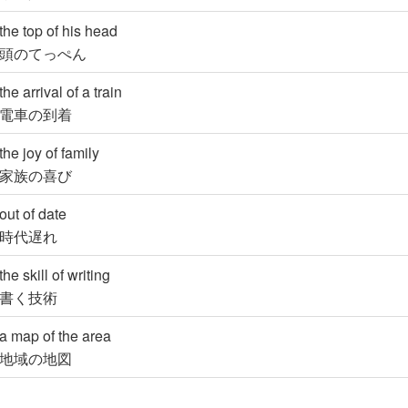
the top of his head
頭のてっぺん
the arrival of a train
電車の到着
the joy of family
家族の喜び
out of date
時代遅れ
the skill of writing
書く技術
a map of the area
地域の地図