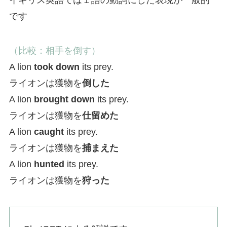
イギリス英語では１語の動詞にした表現が一般的
です
（比較：相手を倒す）
A lion
took down
its prey.
ライオンは獲物を
倒した
A lion
brought down
its prey.
ライオンは獲物を
仕留めた
A lion
caught
its prey.
ライオンは獲物を
捕まえた
A lion
hunted
its prey.
ライオンは獲物を
狩った