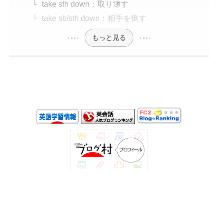
take sth down：取り壊す
take sb/sth down：相手を倒す
もっと見る