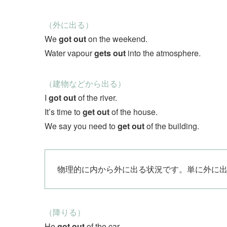
（外に出る）
We
got out
on the weekend.
Water vapour
gets out
into the atmosphere.
（建物などから出る）
I
got out
of the river.
It’s time to
get out
of the house.
We say you need to
get out
of the building.
物理的に内から外に出る状況です。単に外に
（降りる）
He
got out
of the car.