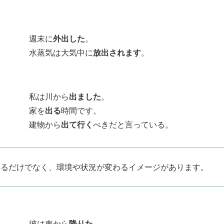
週末に
外出した
。
水蒸気は大気中に
放出されます
。
私は川から
出ました
。
家を
出る
時間です。
建物から
出て行く
べきだと言っている。
出るだけでなく、環境や状況が変わるイメージがあります。
彼は車から
降りた
。