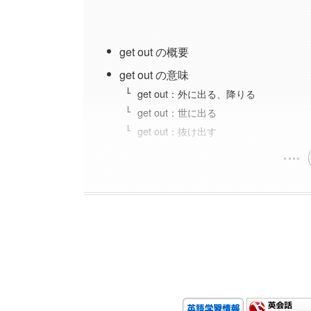
get out の概要
get out の意味
get out：外に出る、降りる
get out：世に出る
get out：抜け出す