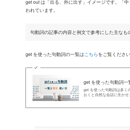
get out は「出る、外に出す」イメージです。
われています。
句動詞の記事の内容と例文で参考にした主なも
get を使った句動詞の一覧は
こちら
をご覧くださ
get を使った句動
get を使った句動詞は
おくと自然な会話に生かせ