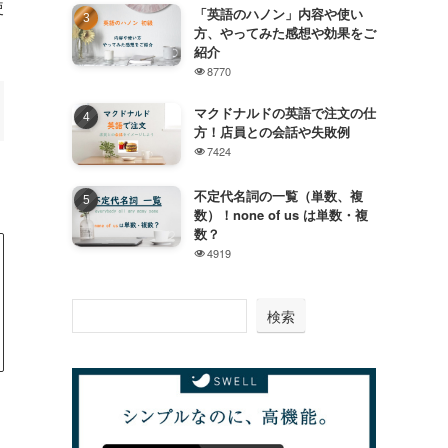
使
「英語のハノン」内容や使い
方、やってみた感想や効果をご
紹介
8770
マクドナルドの英語で注文の仕
方！店員との会話や失敗例
7424
不定代名詞の一覧（単数、複
数）！none of us は単数・複
数？
4919
検索