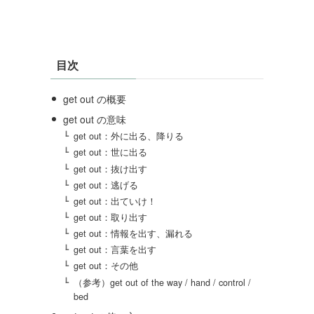
目次
get out の概要
get out の意味
get out：外に出る、降りる
get out：世に出る
get out：抜け出す
get out：逃げる
get out：出ていけ！
get out：取り出す
get out：情報を出す、漏れる
get out：言葉を出す
get out：その他
（参考）get out of the way / hand / control /
bed