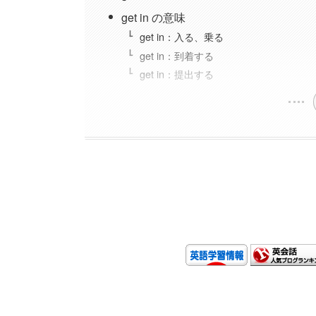
get in の意味
get in：入る、乗る
get in：到着する
get in：提出する