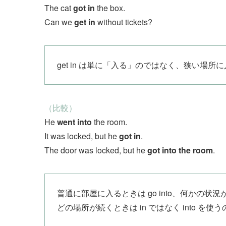
The cat
got in
the box.
Can we
get in
without tickets?
get in は単に「入る」のではなく、狭い
（比較）
He
went into
the room.
It was locked, but he
got in
.
The door was locked, but he
got into the room
.
普通に部屋に入るときは go into、何かの状況があって
どの場所が続くときは in ではなく into を