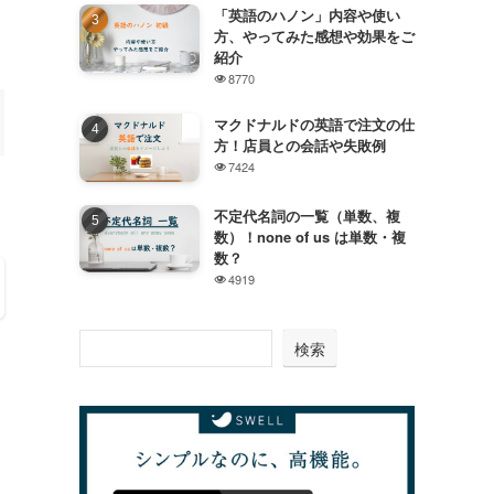
「英語のハノン」内容や使い
方、やってみた感想や効果をご
紹介
8770
マクドナルドの英語で注文の仕
方！店員との会話や失敗例
7424
不定代名詞の一覧（単数、複
数）！none of us は単数・複
数？
4919
検索