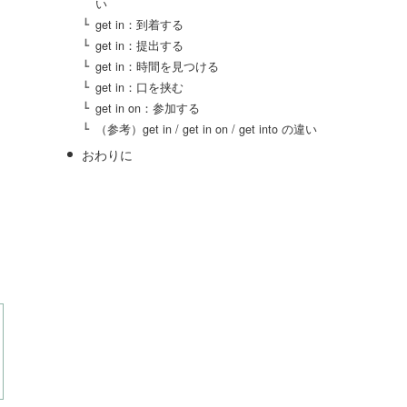
い
get in：到着する
get in：提出する
get in：時間を見つける
get in：口を挟む
get in on：参加する
（参考）get in / get in on / get into の違い
おわりに