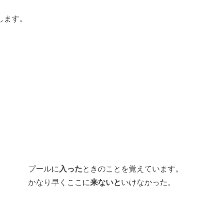
します。
プールに
入った
ときのことを覚えています。
かなり早くここに
来ないと
いけなかった。