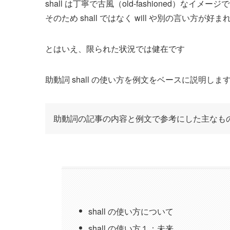
shall は丁寧で古風（old-fashioned）なイメージ
そのため shall ではなく will や別の言い方が好ま
とはいえ、限られた状況では健在です
助動詞 shall の使い方を例文をベースに説明しま
助動詞の記事の内容と例文で参考にした主なも
shall の使い方について
shall の使い方１：未来