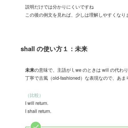
説明だけでは分かりにくいですね
この後の例文を見れば、少しは理解しやすくなり
shall の使い方１：未来
未来
の意味で、主語が I, we のときは will の代
丁寧で古風（old-fashioned）な表現なので、
（比較）
I will return.
I shall return.