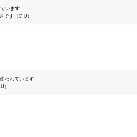
使われています
が普通です（GIU）
…? で使われています
IU）
）