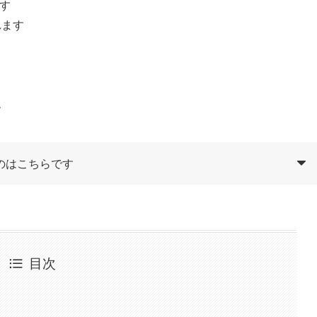
です
れます
す
のはこちらです
目次