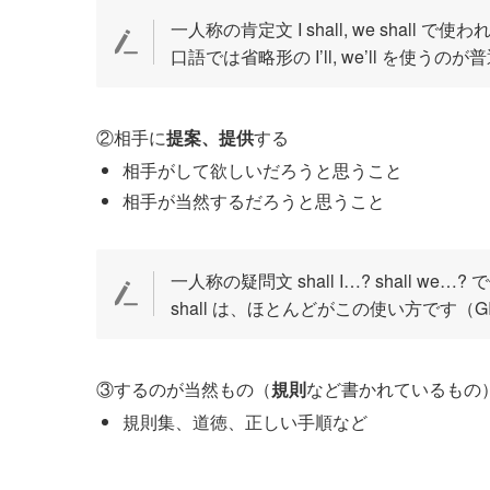
一人称の肯定文 I shall, we shall で
口語では省略形の I’ll, we’ll を使うの
②相手に
提案、提供
する
相手がして欲しいだろうと思うこと
相手が当然するだろうと思うこと
一人称の疑問文 shall I…? shall we
shall は、ほとんどがこの使い方です（G
③するのが当然もの（
規則
など書かれているもの
規則集、道徳、正しい手順など