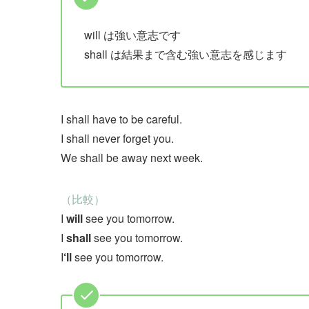
will は強い意志です
shall は結果まで含む強い意志を感じます
I shall have to be careful.
I shall never forget you.
We shall be away next week.
（比較）
I
will
see you tomorrow.
I
shall
see you tomorrow.
I
‘ll
see you tomorrow.