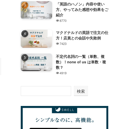
「英語のハノン」内容や使い
方、やってみた感想や効果をご
紹介
8770
マクドナルドの英語で注文の仕
方！店員との会話や失敗例
7423
不定代名詞の一覧（単数、複
数）！none of us は単数・複
数？
4919
検索