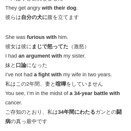
They get angry
with their dog
.
彼らは
自分の犬に
腹を立てます
She was
furious with
him.
彼女は彼に
まじで怒ってた
（激怒）
I had
an argument with
my sister.
妹と
口論
になった
I’ve not had
a fight with
my wife in two years.
私はこの2年間、妻と
喧嘩
をしていません
You see, I’m in the midst of
a 34-year battle with
cancer.
ご存知のとおり、私は
34年間にわたる
ガンとの
闘
病
の真っ最中です