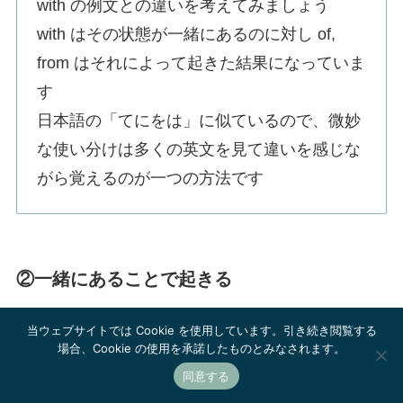
with の例文との違いを考えてみましょう
with はその状態が一緒にあるのに対し of,
from はそれによって起きた結果になっていま
す
日本語の「てにをは」に似ているので、微妙
な使い分けは多くの英文を見て違いを感じな
がら覚えるのが一つの方法です
②一緒にあることで起きる
当ウェブサイトでは Cookie を使用しています。引き続き閲覧する
with だけで条件文のような意味を持つことがあり
場合、Cookie の使用を承諾したものとみなされます。
ます
同意する
with が前にあることも多く、次のような意味にな