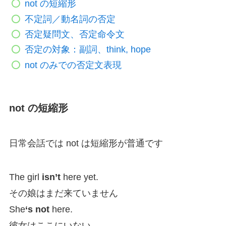
not の短縮形
不定詞／動名詞の否定
否定疑問文、否定命令文
否定の対象：副詞、think, hope
not のみでの否定文表現
not の短縮形
日常会話では not は短縮形が普通です
The girl
isn’t
here yet.
その娘はまだ来ていません
She
‘s not
here.
彼女はここにいない