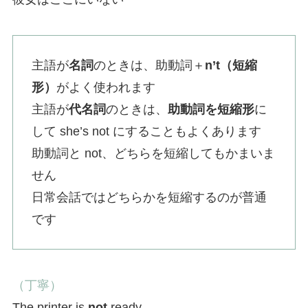
主語が
名詞
のときは、助動詞＋
n’t（短縮
形）
がよく使われます
主語が
代名詞
のときは、
助動詞を短縮形
に
して she’s not にすることもよくあります
助動詞と not、どちらを短縮してもかまいま
せん
日常会話ではどちらかを短縮するのが普通
です
（丁寧）
The printer is
not
ready.