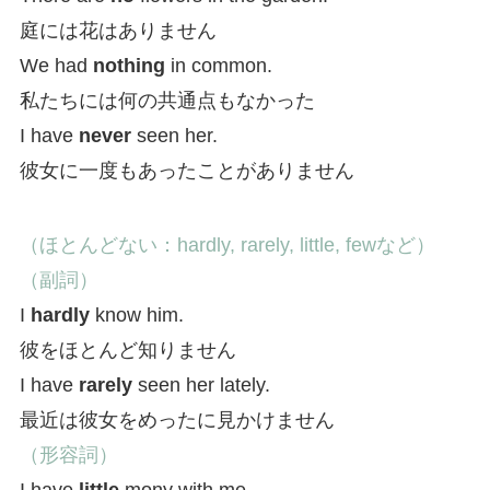
庭には花はありません
We had
nothing
in common.
私たちには何の共通点もなかった
I have
never
seen her.
彼女に一度もあったことがありません
（ほとんどない：hardly, rarely, little, fewなど）
（副詞）
I
hardly
know him.
彼をほとんど知りません
I have
rarely
seen her lately.
最近は彼女をめったに見かけません
（形容詞）
I have
little
mony with me.