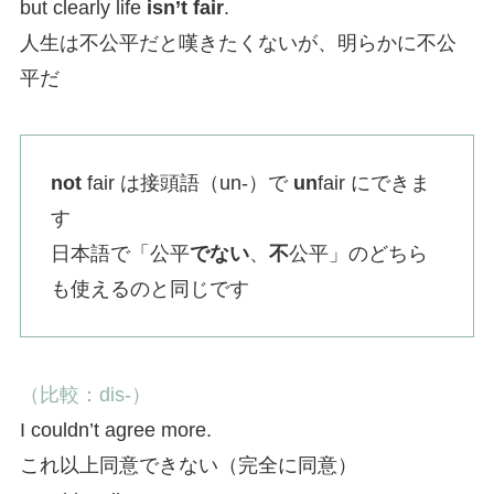
but clearly life
isn’t fair
.
人生は不公平だと嘆きたくないが、明らかに不公
平だ
not
fair は接頭語（un-）で
un
fair にできま
す
日本語で「公平
でない
、
不
公平」のどちら
も使えるのと同じです
（比較：dis-）
I couldn’t agree more.
これ以上同意できない（完全に同意）